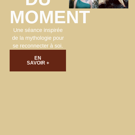
MOMENT
Une séance inspirée
de la mythologie pour
se reconnecter à soi.
EN
SAVOIR +