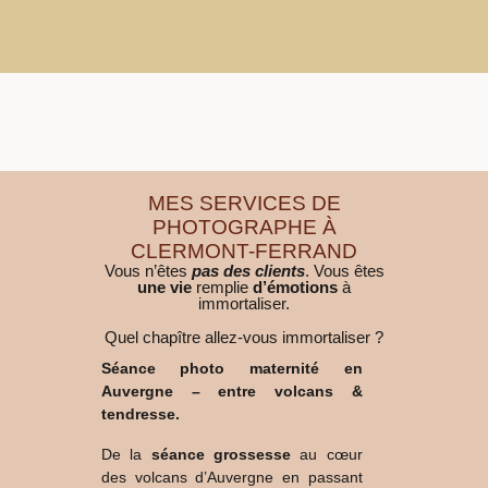
MES SERVICES DE
PHOTOGRAPHE À
CLERMONT-FERRAND
Vous n’êtes
pas des clients
. Vous êtes
une vie
remplie
d’émotions
à
immortaliser.
Quel chapître allez-vous immortaliser ?
Chapitre 3 : intergénérationnel
Epilogue : Reconnexion à soi
Chapitre 1 : Maternité
Chapitre 2 : mariages
Séance photo maternité en
Auvergne – entre volcans &
tendresse.
De la
séance grossesse
au cœur
des volcans d’Auvergne en passant