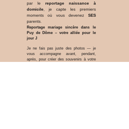
par le
reportage naissance à
domicile
, je capte les premiers
moments où vous devenez
SES
parents.
Reportage mariage sincère dans le
Puy de Dôme – votre alliée pour le
jour J
Je ne fais pas juste des photos — je
vous accompagne avant, pendant,
après, pour créer des souvenirs
à votre
image.
Séance photo intergénérationnelle à
Clermont-Ferrand – la transmission au
cœur de l’expérience.
Embarquez pour une séance photo ou
une interviews vidéo dans laquelle les
générations se reconnectent, partagent
et laissent une trace.
Séance photo pour reprendre
confiance en soi dans le Puy de
dôme.